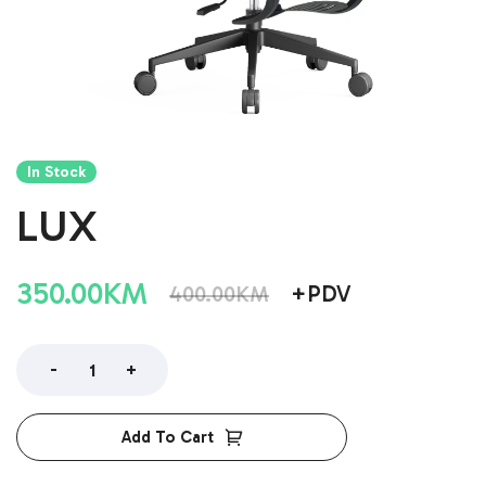
In Stock
LUX
350.00
KM
+PDV
400.00
KM
-
+
Add To Cart