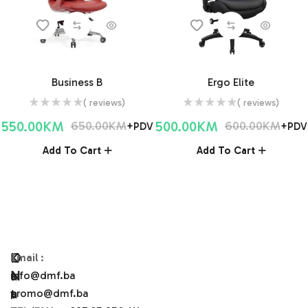
Business B
Ergo Elite
( reviews)
( reviews)
550.00
KM
500.00
KM
650.00
KM
600.00
KM
+PDV
+PDV
Add To Cart
Add To Cart
O
K
Email
:
N
A
info@dmf.ba
A
T
promo@dmf.ba