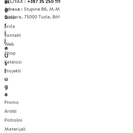
M
A
TEL/FAX
:
+387 35 250 111
A
G
Adresa :
Stupine B6, M.M
O
Dizdara, 75000 Tuzla, BiH
Naša
R
priča
I
Kontakt
J
Web
E
Shop
U
Katalozi
S
L
Projekti
U
G
A
Promo
Artikli
Potrošni
Materijali