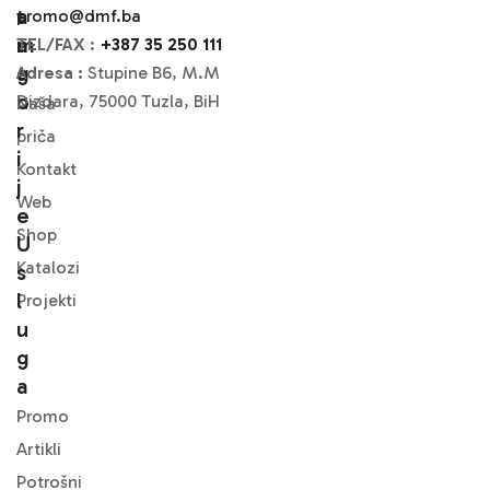
A
T
promo@dmf.ba
M
A
TEL/FAX
:
+387 35 250 111
A
G
Adresa :
Stupine B6, M.M
O
Dizdara, 75000 Tuzla, BiH
Naša
R
priča
I
Kontakt
J
Web
E
Shop
U
Katalozi
S
L
Projekti
U
G
A
Promo
Artikli
Potrošni