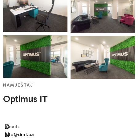
NAMJEŠTAJ
Optimus IT
O
K
Email
:
N
A
info@dmf.ba