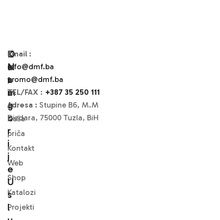
O
K
Email
:
N
A
info@dmf.ba
A
T
promo@dmf.ba
M
A
TEL/FAX
:
+387 35 250 111
A
G
Adresa :
Stupine B6, M.M
O
Dizdara, 75000 Tuzla, BiH
Naša
R
priča
I
Kontakt
J
Web
E
Shop
U
Katalozi
S
L
Projekti