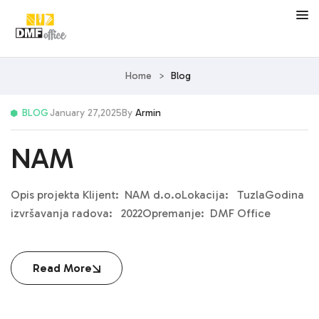
Home
>
Blog
BLOG
January 27,2025
By
Armin
NAM
Opis projekta Klijent: NAM d.o.oLokacija: TuzlaGodina
izvršavanja radova: 2022Opremanje: DMF Office
Read More