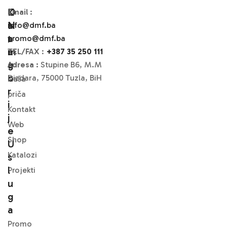
O
K
Email
:
N
A
info@dmf.ba
A
T
promo@dmf.ba
M
A
TEL/FAX
:
+387 35 250 111
A
G
Adresa :
Stupine B6, M.M
O
Dizdara, 75000 Tuzla, BiH
Naša
R
priča
I
Kontakt
J
Web
E
Shop
U
Katalozi
S
L
Projekti
U
G
A
Promo