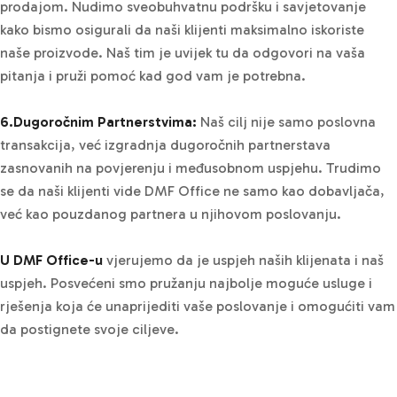
prodajom. Nudimo sveobuhvatnu podršku i savjetovanje
kako bismo osigurali da naši klijenti maksimalno iskoriste
naše proizvode. Naš tim je uvijek tu da odgovori na vaša
pitanja i pruži pomoć kad god vam je potrebna.
6.Dugoročnim Partnerstvima:
Naš cilj nije samo poslovna
transakcija, već izgradnja dugoročnih partnerstava
zasnovanih na povjerenju i međusobnom uspjehu. Trudimo
se da naši klijenti vide DMF Office ne samo kao dobavljača,
već kao pouzdanog partnera u njihovom poslovanju.
U DMF Office-u
vjerujemo da je uspjeh naših klijenata i naš
uspjeh. Posvećeni smo pružanju najbolje moguće usluge i
rješenja koja će unaprijediti vaše poslovanje i omogućiti vam
da postignete svoje ciljeve.​