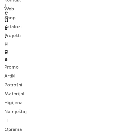
J
Web
E
Shop
U
Katalozi
S
L
Projekti
U
G
A
Promo
Artikli
Potrošni
Materijali
Higijena
Namještaj
IT
Oprema