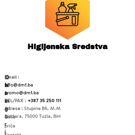
Higijenska Sredstva
O
K
Email
:
N
A
info@dmf.ba
A
T
promo@dmf.ba
M
A
TEL/FAX
:
+387 35 250 111
A
G
Adresa :
Stupine B6, M.M
O
Dizdara, 75000 Tuzla, BiH
Naša
R
priča
I
Kontakt