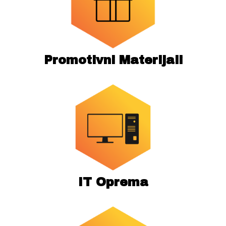
Promotivni Materijali
IT Oprema