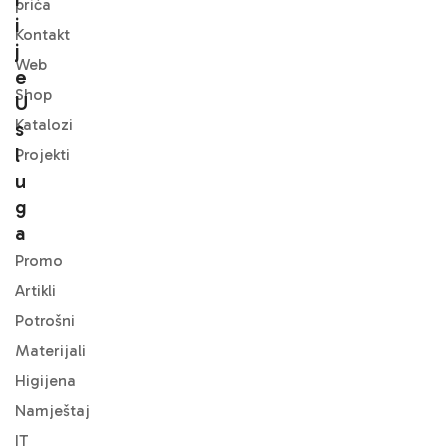
priča
I
Kontakt
J
Web
E
Shop
U
Katalozi
S
L
Projekti
U
G
A
Promo
Artikli
Potrošni
Materijali
Higijena
Namještaj
IT