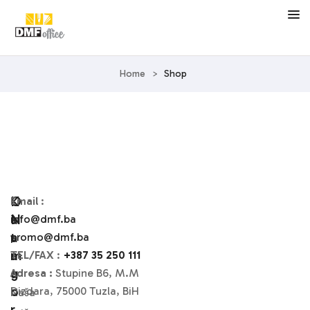
Home
>
Shop
O
K
Email
:
N
A
info@dmf.ba
A
T
promo@dmf.ba
M
A
TEL/FAX
:
+387 35 250 111
A
G
Adresa :
Stupine B6, M.M
O
Dizdara, 75000 Tuzla, BiH
Naša
R