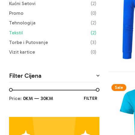
Kućni Setovi
(2)
Promo
(0)
Tehnologija
(2)
Tekstil
(2)
Torbe i Putovanje
(3)
Vizit kartice
(0)
Filter Cijena
Sale
Price:
0KM
—
30KM
FILTER