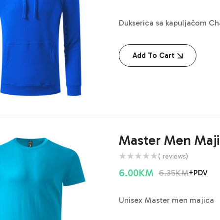
Dukserica sa kapuljačom C
Add To Cart
Master Men Maji
( reviews)
6.00
KM
6.35
KM
+PDV
Unisex Master men majica