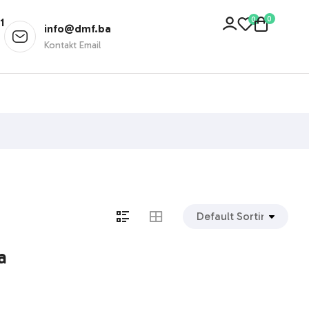
0
0
1
info@dmf.ba
Kontakt Email
a