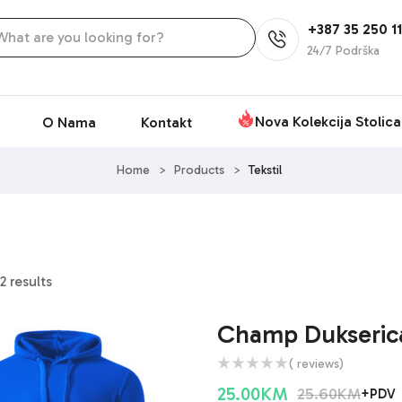
+387 35 250 11
24/7 Podrška
Nova Kolekcija Stolica
O Nama
Kontakt
Home
>
Products
>
Tekstil
2 results
Champ Dukseric
( reviews)
25.00
KM
25.60
KM
+PDV