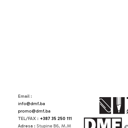
Email
:
info@dmf.ba
promo@dmf.ba
TEL/FAX
:
+387 35 250 111
Adresa :
Stupine B6, M.M