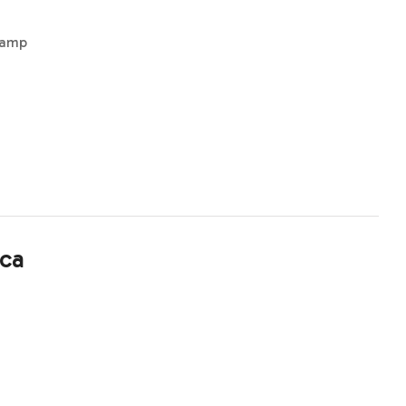
hamp
ca