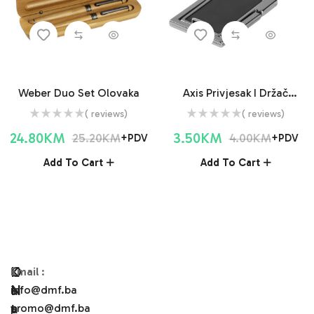
Weber Duo Set Olovaka
Axis Privjesak I Držač
Mobitela
( reviews)
( reviews)
24.80
KM
3.50
KM
25.20
KM
4.00
KM
+PDV
+PDV
Add To Cart
Add To Cart
O
K
Email
:
N
A
info@dmf.ba
A
T
promo@dmf.ba