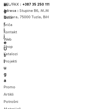
M
A
TEL/FAX
:
+387 35 250 111
A
G
Adresa :
Stupine B6, M.M
O
Dizdara, 75000 Tuzla, BiH
Naša
R
priča
I
Kontakt
J
Web
E
Shop
U
Katalozi
S
L
Projekti
U
G
A
Promo
Artikli
Potrošni
Materijali