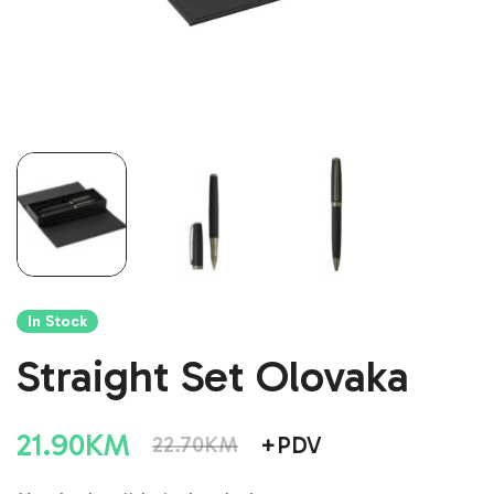
In Stock
Straight Set Olovaka
21.90
KM
+PDV
22.70
KM