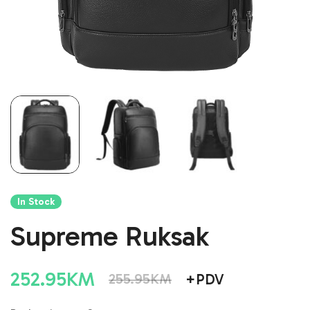
In Stock
Supreme Ruksak
252.95
KM
+PDV
255.95
KM