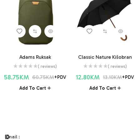
Adams Ruksak
Classic Nature Kišobran
( reviews)
( reviews)
58.75
KM
12.80
KM
60.75
KM
13.10
KM
+PDV
+PDV
Add To Cart
Add To Cart
O
K
Email
: