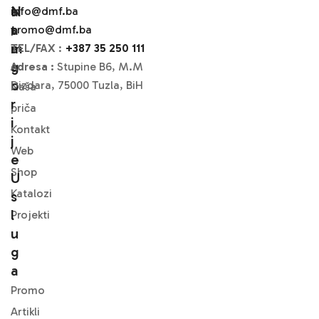
N
A
info@dmf.ba
A
T
promo@dmf.ba
M
A
TEL/FAX
:
+387 35 250 111
A
G
Adresa :
Stupine B6, M.M
O
Dizdara, 75000 Tuzla, BiH
Naša
R
priča
I
Kontakt
J
Web
E
Shop
U
Katalozi
S
L
Projekti
U
G
A
Promo
Artikli