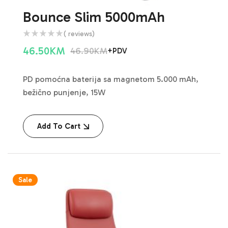
Bounce Slim 5000mAh
( reviews)
46.50
KM
46.90
KM
+PDV
PD pomoćna baterija sa magnetom 5.000 mAh,
bežično punjenje, 15W
Add To Cart
Sale