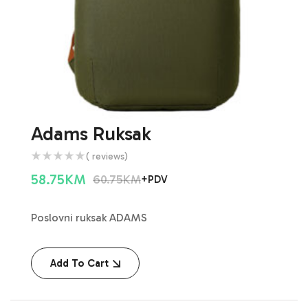
Adams Ruksak
( reviews)
58.75
KM
60.75
KM
+PDV
Poslovni ruksak ADAMS
Add To Cart