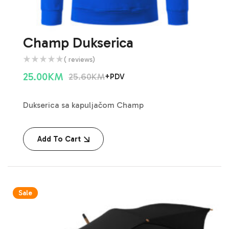
Champ Dukserica
( reviews)
25.00
KM
25.60
KM
+PDV
Dukserica sa kapuljačom Champ
Add To Cart
Sale