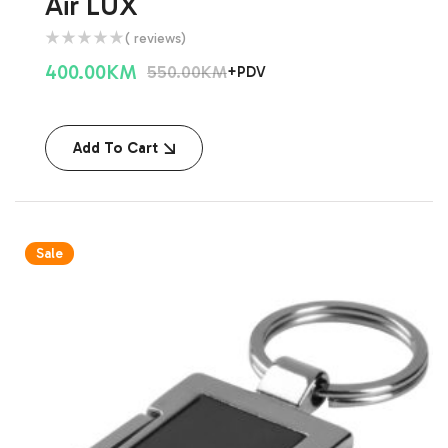
Air LUX
( reviews)
400.00
KM
550.00
KM
+PDV
Add To Cart
Sale