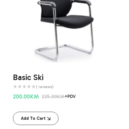
Basic Ski
( reviews)
200.00
KM
225.00
KM
+PDV
Add To Cart