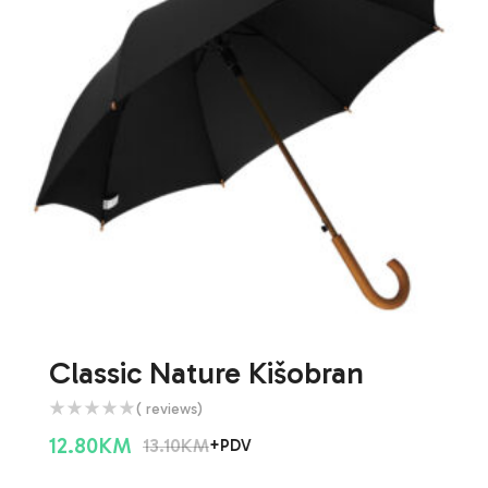
Classic Nature Kišobran
( reviews)
12.80
KM
13.10
KM
+PDV