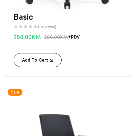
Basic
( reviews)
250.00
KM
300.00
KM
+PDV
Add To Cart
Sale