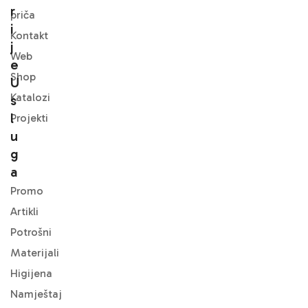
R
priča
I
Kontakt
J
Web
E
Shop
U
Katalozi
S
L
Projekti
U
G
A
Promo
Artikli
Potrošni
Materijali
Higijena
Namještaj