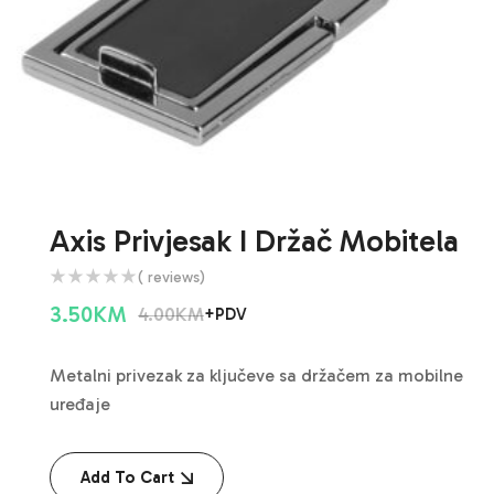
Axis Privjesak I Držač Mobitela
( reviews)
3.50
KM
4.00
KM
+PDV
Metalni privezak za ključeve sa držačem za mobilne
uređaje
Add To Cart