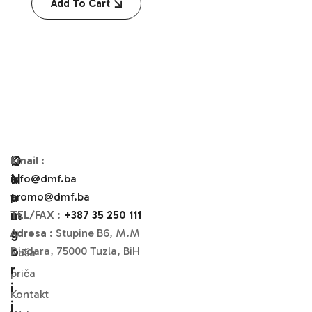
Add To Cart
O
K
Email
:
N
A
info@dmf.ba
A
T
promo@dmf.ba
M
A
TEL/FAX
:
+387 35 250 111
A
G
Adresa :
Stupine B6, M.M
O
Dizdara, 75000 Tuzla, BiH
Naša
R
priča
I
Kontakt
J