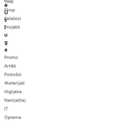
Web
E
Shop
U
Katalozi
S
L
Projekti
U
G
A
Promo
Artikli
Potrošni
Materijali
Higijena
Namještaj
IT
Oprema