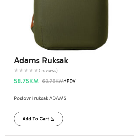
Adams Ruksak
( reviews)
58.75
KM
60.75
KM
+PDV
Poslovni ruksak ADAMS
Add To Cart