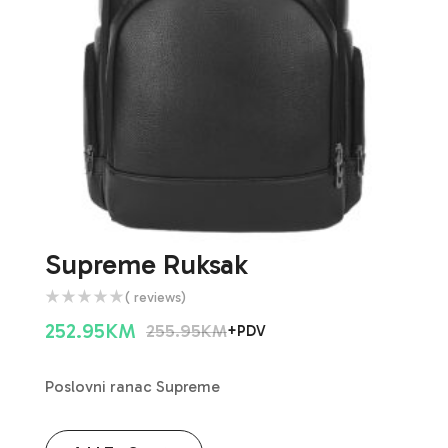
Supreme Ruksak
( reviews)
252.95
KM
255.95
KM
+PDV
Poslovni ranac Supreme